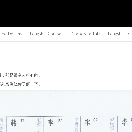
 and Destiny
Fengshui Courses
Corporate Talk
Fengshui To
话，那是很令人担心的。
下列案例让你了解一下。